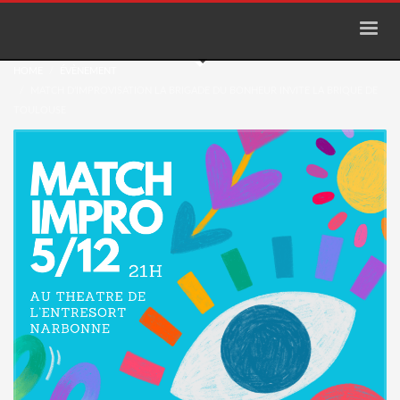
HOME
ÉVÈNEMENT
MATCH D’IMPROVISATION LA BRIGADE DU BONHEUR INVITE LA BRIQUE DE
TOULOUSE
Match d’improvisation la Brigade du
Bonheur invite la Brique de Toulouse