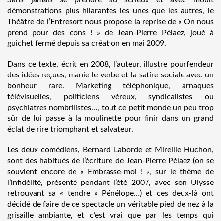
Sans jamais se prendre au sérieux et avec moult
démonstrations plus hilarantes les unes que les autres, le
Théâtre de l’Entresort nous propose la reprise de « On nous
prend pour des cons ! » de Jean-Pierre Pélaez, joué à
guichet fermé depuis sa création en mai 2009.
Dans ce texte, écrit en 2008, l’auteur, illustre pourfendeur
des idées reçues, manie le verbe et la satire sociale avec un
bonheur rare. Marketing téléphonique, arnaques
télévisuelles, politiciens véreux, syndicalistes ou
psychiatres nombrilistes…, tout ce petit monde un peu trop
sûr de lui passe à la moulinette pour finir dans un grand
éclat de rire triomphant et salvateur.
Les deux comédiens, Bernard Laborde et Mireille Huchon,
sont des habitués de l’écriture de Jean-Pierre Pélaez (on se
souvient encore de « Embrasse-moi ! », sur le thème de
l’infidélité, présenté pendant l’été 2007, avec son Ulysse
retrouvant sa « tendre » Pénélope…) et ces deux-là ont
décidé de faire de ce spectacle un véritable pied de nez à la
grisaille ambiante, et c’est vrai que par les temps qui