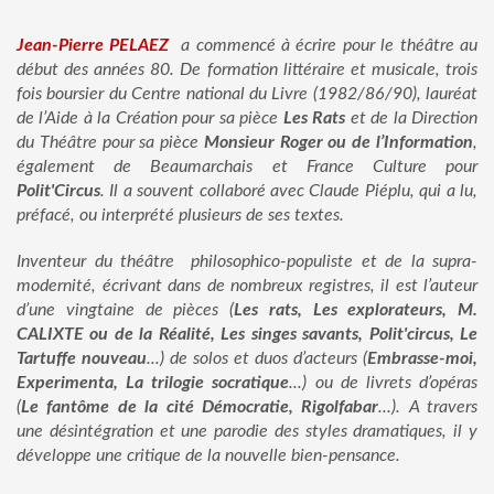
Jean-Pierre PELAEZ
a commencé à écrire pour le théâtre au
début des années 80. De formation littéraire et musicale, trois
fois boursier du Centre national du Livre (1982/86/90), lauréat
de l’Aide à la Création pour sa pièce
Les Rats
et de la Direction
du Théâtre pour sa pièce
Monsieur Roger ou de l’Information
,
également de Beaumarchais et France Culture pour
Polit'Circus
. Il a souvent collaboré avec Claude Piéplu, qui a lu,
préfacé, ou interprété plusieurs de ses textes.
Inventeur du théâtre philosophico-populiste et de la supra-
modernité, écrivant dans de nombreux registres, il est l’auteur
d’une vingtaine de pièces (
Les rats, Les explorateurs, M.
CALIXTE ou de la Réalité, Les singes savants, Polit'circus, Le
Tartuffe nouveau
...) de solos et duos d’acteurs (
Embrasse-moi,
Experimenta, La trilogie socratique
...) ou de livrets d’opéras
(
Le fantôme de la cité Démocratie, Rigolfabar
...). A travers
une désintégration et une parodie des styles dramatiques, il y
développe une critique de la nouvelle bien-pensance.