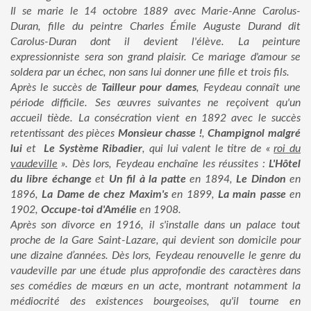
Il se marie le 14 octobre 1889 avec Marie-Anne Carolus-
Duran, fille du peintre Charles Émile Auguste Durand dit
Carolus-Duran dont il devient l'élève. La peinture
expressionniste sera son grand plaisir. Ce mariage d'amour se
soldera par un échec, non sans lui donner une fille et trois fils.
Après le succès de
Tailleur pour dames
, Feydeau connaît une
période difficile. Ses œuvres suivantes ne reçoivent qu'un
accueil tiède. La consécration vient en 1892 avec le succès
retentissant des pièces
Monsieur chasse !
,
Champignol malgré
lui
et
Le Système Ribadier
, qui lui valent le titre de «
roi du
vaudeville
». Dès lors, Feydeau enchaîne les réussites :
L'Hôtel
du libre échange
et
Un fil à la patte
en 1894,
Le Dindon
en
1896,
La Dame de chez Maxim's
en 1899,
La main passe
en
1902,
Occupe-toi d'Amélie
en 1908.
Après son divorce en 1916, il s'installe dans un palace tout
proche de la Gare Saint-Lazare, qui devient son domicile pour
une dizaine d’années. Dès lors, Feydeau renouvelle le genre du
vaudeville par une étude plus approfondie des caractères dans
ses comédies de mœurs en un acte, montrant notamment la
médiocrité des existences bourgeoises, qu'il tourne en