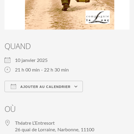
QUAND
10 janvier 2025
21 h 00 min - 22 h 30 min
AJOUTER AU CALENDRIER
Télécharger ICS
Calendrier Google
iCalendar
Office 365
Outlook Live
OÙ
Théatre L’Entresort
26 quai de Lorraine, Narbonne, 11100